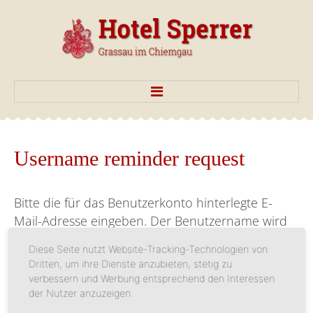
Start
Username
reminder
request
Hotel
Doppelzimmer
Bitte die für das Benutzerkonto hinterlegte E-
Mail-Adresse eingeben. Der Benutzername wird
Suiten
dann an diese E-Mail-Adresse geschickt.
Diese Seite nutzt Website-Tracking-Technologien von
Einzelzimmer
Dritten, um ihre Dienste anzubieten, stetig zu
E-Mail-Adresse
*
verbessern und Werbung entsprechend den Interessen
Preise
der Nutzer anzuzeigen.
Seminare