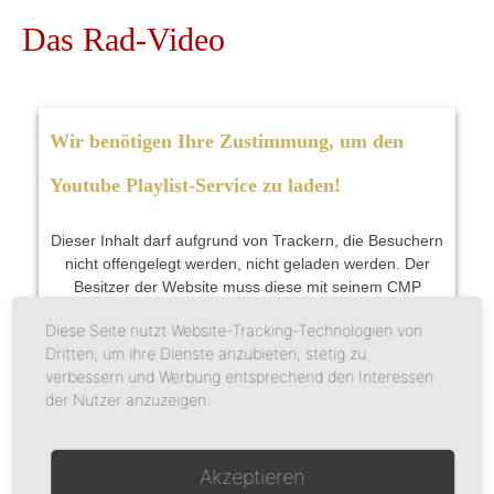
Das
Rad-Video
Wir benötigen Ihre Zustimmung, um den
Youtube Playlist-Service zu laden!
Dieser Inhalt darf aufgrund von Trackern, die Besuchern
nicht offengelegt werden, nicht geladen werden. Der
Besitzer der Website muss diese mit seinem CMP
einrichten, um diesen Inhalt zur Liste der verwendeten
Diese Seite nutzt Website-Tracking-Technologien von
Technologien hinzuzufügen.
Dritten, um ihre Dienste anzubieten, stetig zu
verbessern und Werbung entsprechend den Interessen
Powered by
Usercentrics Consent Management
der Nutzer anzuzeigen.
Platform
Die
Radthemen
Akzeptieren