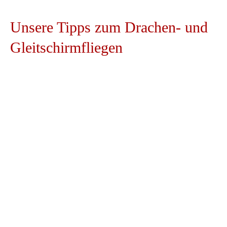
Unsere
Tipps
zum
Drachen-
und
Gleitschirmfliegen
Hochplatte
Das Gelände auf der Hochplatte ist nicht nur
DHV zertifiziert, sondern eignet sich auch
hervorragend für Flugschüler und Freiflieger
gleichermaßen. Die komfortablen
Transportmöglichkeiten sind ein weiterer Punkt,
warum die Hochplatte zu den beliebtesten Orten
für Drachen- und Gleitschirmfliegern zählt.
Zur Hochplatte