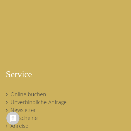
Familie Sperrer
Marktstraße 4
D-83224 Grassau
Tel.:+49 (0) 8641-2011
Fax:+49 (0) 8641-1881
E-Mail:
hotel-sperrer@t-online.de
Service
Online buchen
Unverbindliche Anfrage
Newsletter
Gutscheine
Anreise