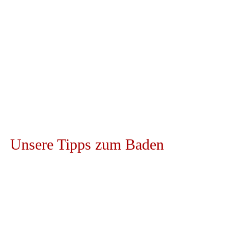
Wassersportarten nachgehen, wie beispielsweise
Segeln, Tauchen, Surfen und vieles mehr. Doch
auch direkt in Grassau befindet sich ein echtes
Wasserparadies! Im Reifinger Badesee können Sie
die Seele baumeln lassen und auf der Liegewiese
den Blick auf die umliegende Landschaft
genießen.
Unsere
Tipps
zum
Baden
Der
Chiemsee
Der Chiemsee bietet unzählige Möglichkeiten zur
sommerlichen Urlaubsgestaltung. Vom Baden,