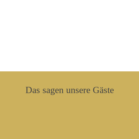
einen Tandemflug probieren oder einen Kurs an
einer Flugschule belegen möchte, ist hier
ebenfalls richtig!
Zur Kampenwand
Das
sagen
unsere
Gäste
"Gemütlicher, familiärer, alteingesessener
Landgasthof. Während meines
Aufenthaltes war keine Lärmbelästigung
durch Verkehr zu spüren. Glocken der
nahen Kirche sind nachts abgeschaltet."