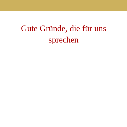
Gute
Gründe,
die
für
uns
sprechen
Weiterempfohlen
Unsere Gäste empfehlen uns regelmäßig auf den
Bewertungsportalen weiter!
Zentrale
Lage