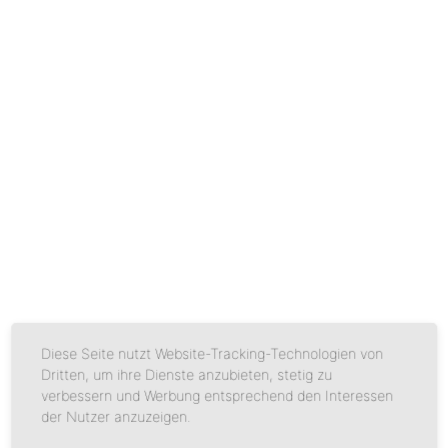
www.mum-websolutions.com
Diese Seite nutzt Website-Tracking-Technologien von
Dritten, um ihre Dienste anzubieten, stetig zu
verbessern und Werbung entsprechend den Interessen
der Nutzer anzuzeigen.
www.mum-websolutions.com