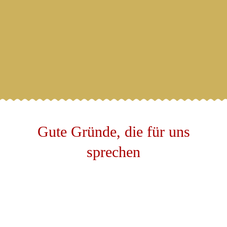
und Urlaubserholung geeignet. Schöne
Balkone mit schöner Aussicht und ruhige
Lage.
Gute
Gründe,
die
für
uns
sprechen
Weiterempfohlen
Unsere Gäste empfehlen uns regelmäßig auf den
Bewertungsportalen weiter!