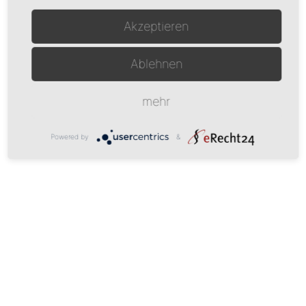
Akzeptieren
Ablehnen
mehr
Powered by
&
www.mum-websolutions.com