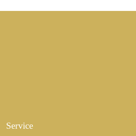
Kontakt
Hotel-Gasthof Sperrer GmbH & Co. KG
Familie Sperrer
Marktstraße 4
D-83224 Grassau
Tel.:+49 (0) 8641-2011
Fax:+49 (0) 8641-1881
E-Mail:
hotel-sperrer@t-online.de
Service