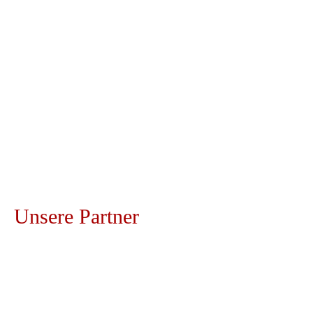
warme Küche (kleine Karte)
Montag & Dienstag
Ruhetag - außer an Feiertagen
Unsere
Partner